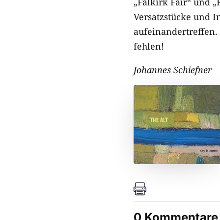
„Falkirk Fair“ und 
Versatzstücke und In
aufeinandertreffen.
fehlen!
Johannes Schiefner

0 Kommentare