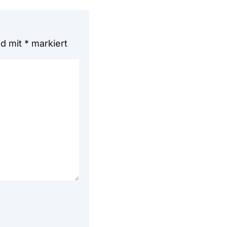
nd mit
*
markiert