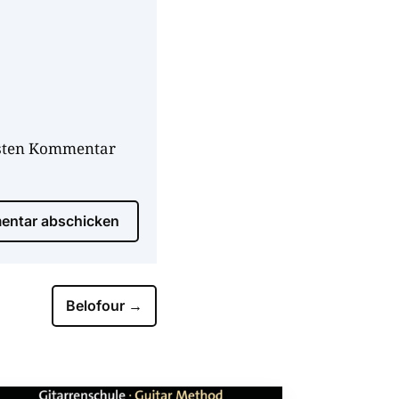
hsten Kommentar
ntar abschicken
Belofour
→