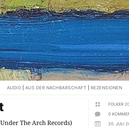
AUDIO
|
AUS DER NACHBARSCHAFT
|
REZENSIONEN
t

FOLKER 2

0 KOMMEN
(Under The Arch Records)

20. JULI 