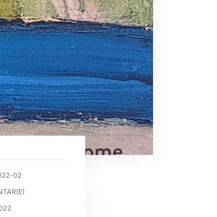
022-02
TAR(E)
2022