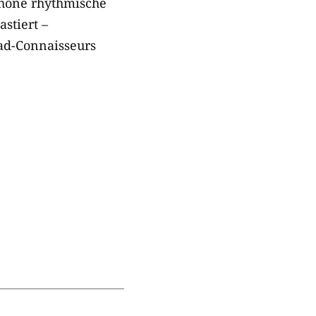
chöne rhythmische
stiert –
rad-Connaisseurs