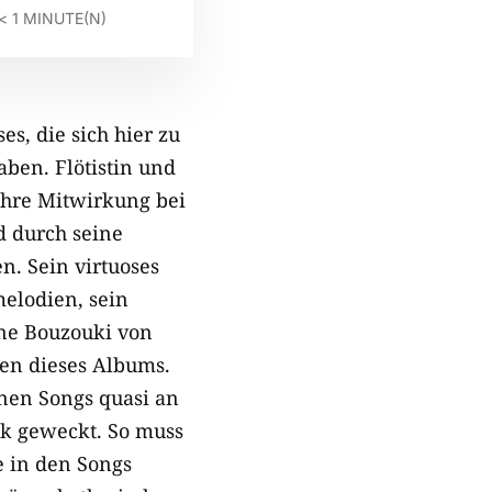
< 1
MINUTE(N)
s, die sich hier zu
ben. Flötistin und
ihre Mitwirkung bei
d durch seine
n. Sein virtuoses
melodien, sein
ine Bouzouki von
en dieses Albums.
nen Songs quasi an
ik geweckt. So muss
 in den Songs