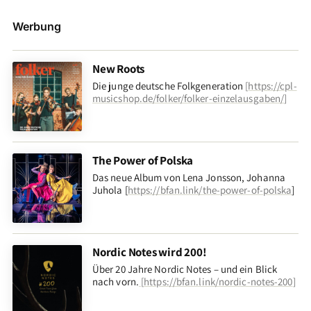
Werbung
New Roots
Die junge deutsche Folkgeneration
[
https://cpl-
musicshop.de/folker/folker-einzelausgaben/
]
The Power of Polska
Das neue Album von Lena Jonsson, Johanna
Juhola [
https://bfan.link/the-power-of-polska
]
Nordic Notes wird 200!
Über 20 Jahre Nordic Notes – und ein Blick
nach vorn
.
[
https://bfan.link/nordic-notes-200
]