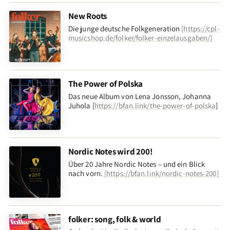
New Roots
Die junge deutsche Folkgeneration
[
https://cpl-
musicshop.de/folker/folker-einzelausgaben/
]
The Power of Polska
Das neue Album von Lena Jonsson, Johanna
Juhola [
https://bfan.link/the-power-of-polska
]
Nordic Notes wird 200!
Über 20 Jahre Nordic Notes – und ein Blick
nach vorn
.
[
https://bfan.link/nordic-notes-200
]
folker: song, folk & world