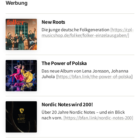
Werbung
New Roots
Die junge deutsche Folkgeneration
[
https://cpl-
musicshop.de/folker/folker-einzelausgaben/
]
The Power of Polska
Das neue Album von Lena Jonsson, Johanna
Juhola [
https://bfan.link/the-power-of-polska
]
Nordic Notes wird 200!
Über 20 Jahre Nordic Notes – und ein Blick
nach vorn
.
[
https://bfan.link/nordic-notes-200
]