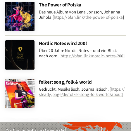
The Power of Polska
Das neue Album von Lena Jonsson, Johanna
Juhola [
https://bfan.link/the-power-of-polska
]
Nordic Notes wird 200!
Über 20 Jahre Nordic Notes – und ein Blick
nach vorn
.
[
https://bfan.link/nordic-notes-200
]
folker: song, folk & world
Gedruckt. Musikalisch. Journalistisch.
[
https://
steady.page/de/folker-song-folk-world/about
]