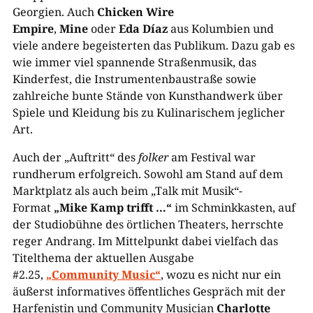
Georgien. Auch
Chicken Wire
Empire
,
Mine
oder
Eda Díaz
aus Kolumbien und
viele andere begeisterten das Publikum. Dazu gab es
wie immer viel spannende Straßenmusik, das
Kinderfest, die Instrumentenbaustraße sowie
zahlreiche bunte Stände von Kunsthandwerk über
Spiele und Kleidung bis zu Kulinarischem jeglicher
Art.
Auch der „Auftritt“ des
folker
am Festival war
rundherum erfolgreich. Sowohl am Stand auf dem
Marktplatz als auch beim „Talk mit Musik“-
Format
„Mike Kamp trifft …“
im Schminkkasten, auf
der Studiobühne des örtlichen Theaters, herrschte
reger Andrang. Im Mittelpunkt dabei vielfach das
Titelthema der aktuellen Ausgabe
#2.25,
„Community Music“
, wozu es nicht nur ein
äußerst informatives öffentliches Gespräch mit der
Harfenistin und Community Musician
Charlotte