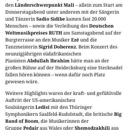
den
Länderschwerpunkt Mali
– allein zum Start am
Donnerstagabend unter anderem mit der Sängerin
und Tänzerin
Sadio Sidibe
kamen fast 20.000
Menschen – sowie die Verleihung des
Deutschen
Weltmusikpreises RUTH
am Samstagabend auf der
Burgterrasse an den Musiker
Ezé
und die
Tanzmeisterin
Sigrid Doberenz
. Beim Konzert des
neunzigjährigen südafrikanischen
Pianisten
Abdullah Ibrahim
hätte man an der
großen Bühne auf der Heidecksburg eine Stecknadel
fallen hören können – wenn dafür noch Platz
gewesen wäre.
Weitere Highlights waren der kraft- und gefühlvolle
Auftritt der US-amerikanischen
Soulsängerin
Ledisi
mit den Thüringer
Symphonikern Saalfeld-Rudolstadt, die britische
Big
Band of Boom
, die Musikerinnen der
Gruppe
Pedair
aus Wales oder
Shemodzakhili
aus