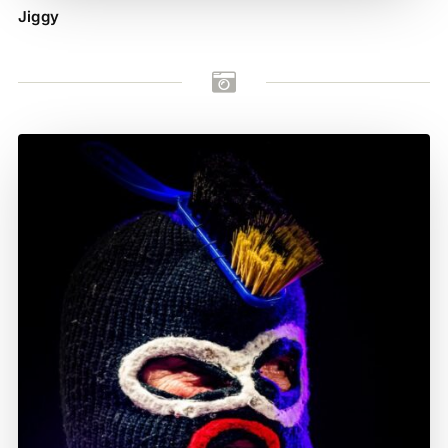
Jiggy
