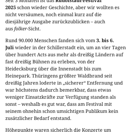
Seit 3 Monaten ist das
Rudolstadt-Festival
2025
schon wieder Geschichte, aber wir wollten es
nicht versäumen, noch einmal kurz auf die
diesjährige Ausgabe zurückzublicken – auch
aus
folker
-Sicht.
Rund 90.000 Menschen fanden sich vom
3. bis 6.
Juli
wieder in der Schillerstadt ein, um an vier Tagen
über hundert Acts aus mehr als dreißig Ländern auf
fast dreißig Bühnen zu erleben, von der
Heidecksburg über die Innenstadt bis zum
Heinepark. Thüringens größter Waldbrand seit
dreißig Jahren loderte in „sicherer“ Entfernung und
war höchstens dadurch bemerkbar, dass etwas
weniger Einsatzkräfte zur Verfügung standen als
sonst – weshalb es gut war, dass am Festival mit
seinem ohnehin schon umsichtigen Publikum kein
zusätzlicher Bedarf entstand.
Höhepunkte waren sicherlich die Konzerte um