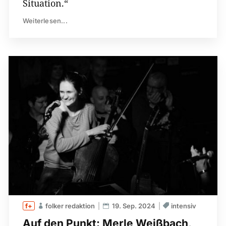
Situation.“
Weiterlesen...
folker redaktion
19. Sep. 2024
intensiv
Auf den Punkt: Merle Weißbach,