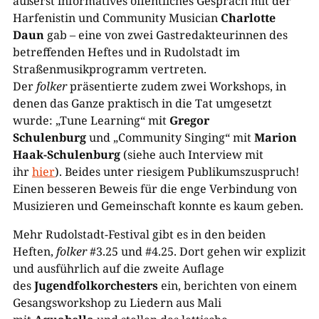
äußerst informatives öffentliches Gespräch mit der
Harfenistin und Community Musician
Charlotte
Daun
gab – eine von zwei Gastredakteurinnen des
betreffenden Heftes und in Rudolstadt im
Straßenmusikprogramm vertreten.
Der
folker
präsentierte zudem zwei Workshops, in
denen das Ganze praktisch in die Tat umgesetzt
wurde: „Tune Learning“ mit
Gregor
Schulenburg
und „Community Singing“ mit
Marion
Haak-Schulenburg
(siehe auch Interview mit
ihr
hier
). Beides unter riesigem Publikumszuspruch!
Einen besseren Beweis für die enge Verbindung von
Musizieren und Gemeinschaft konnte es kaum geben.
Mehr Rudolstadt-Festival gibt es in den beiden
Heften,
folker
#3.25 und #4.25. Dort gehen wir explizit
und ausführlich auf die zweite Auflage
des
Jugendfolkorchesters
ein, berichten von einem
Gesangsworkshop zu Liedern aus Mali