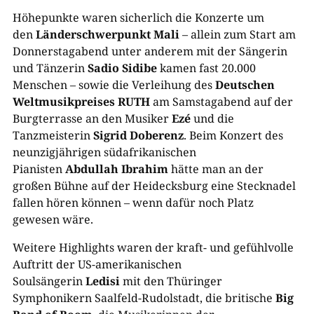
Höhepunkte waren sicherlich die Konzerte um
den
Länderschwerpunkt Mali
– allein zum Start am
Donnerstagabend unter anderem mit der Sängerin
und Tänzerin
Sadio Sidibe
kamen fast 20.000
Menschen – sowie die Verleihung des
Deutschen
Weltmusikpreises RUTH
am Samstagabend auf der
Burgterrasse an den Musiker
Ezé
und die
Tanzmeisterin
Sigrid Doberenz
. Beim Konzert des
neunzigjährigen südafrikanischen
Pianisten
Abdullah Ibrahim
hätte man an der
großen Bühne auf der Heidecksburg eine Stecknadel
fallen hören können – wenn dafür noch Platz
gewesen wäre.
Weitere Highlights waren der kraft- und gefühlvolle
Auftritt der US-amerikanischen
Soulsängerin
Ledisi
mit den Thüringer
Symphonikern Saalfeld-Rudolstadt, die britische
Big