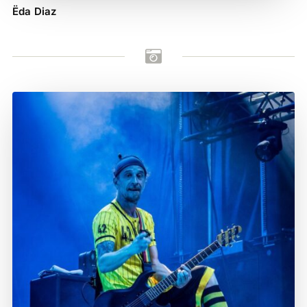
Ëda Diaz
