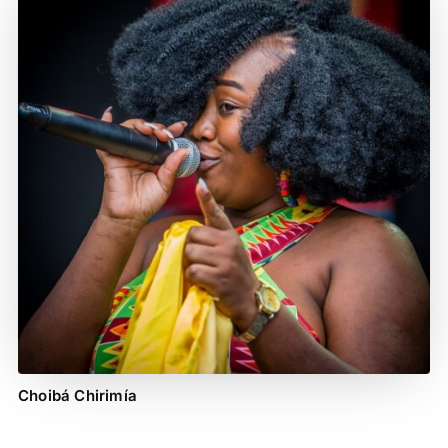
Choibá Chirimía