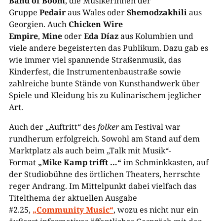
Band of Boom
, die Musikerinnen der
Gruppe
Pedair
aus Wales oder
Shemodzakhili
aus
Georgien. Auch
Chicken Wire
Empire
,
Mine
oder
Eda Díaz
aus Kolumbien und
viele andere begeisterten das Publikum. Dazu gab es
wie immer viel spannende Straßenmusik, das
Kinderfest, die Instrumentenbaustraße sowie
zahlreiche bunte Stände von Kunsthandwerk über
Spiele und Kleidung bis zu Kulinarischem jeglicher
Art.
Auch der „Auftritt“ des
folker
am Festival war
rundherum erfolgreich. Sowohl am Stand auf dem
Marktplatz als auch beim „Talk mit Musik“-
Format
„Mike Kamp trifft …“
im Schminkkasten, auf
der Studiobühne des örtlichen Theaters, herrschte
reger Andrang. Im Mittelpunkt dabei vielfach das
Titelthema der aktuellen Ausgabe
#2.25,
„Community Music“
, wozu es nicht nur ein