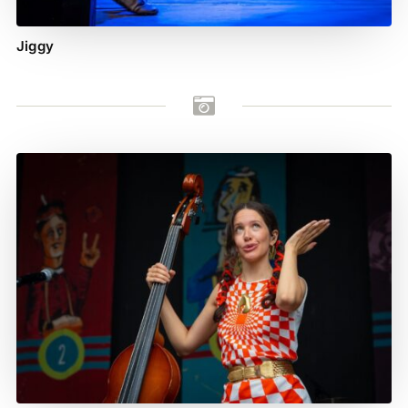
Jiggy
