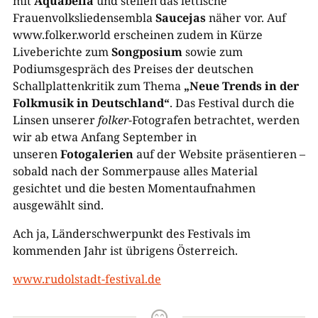
mit
Aquabella
und stellen das lettische
Frauenvolksliedensembla
Saucejas
näher vor. Auf
www.folker.world erscheinen zudem in Kürze
Liveberichte zum
Songposium
sowie zum
Podiumsgespräch des Preises der deutschen
Schallplattenkritik zum Thema
„Neue Trends in der
Folkmusik in Deutschland“
. Das Festival durch die
Linsen unserer
folker
-Fotografen betrachtet, werden
wir ab etwa Anfang September in
unseren
Fotogalerien
auf der Website präsentieren –
sobald nach der Sommerpause alles Material
gesichtet und die besten Momentaufnahmen
ausgewählt sind.
Ach ja, Länderschwerpunkt des Festivals im
kommenden Jahr ist übrigens Österreich.
www.rudolstadt-festival.de
