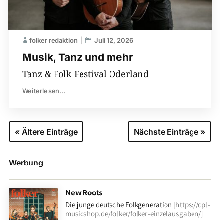
folker redaktion
Juli 12, 2026
Musik, Tanz und mehr
Tanz & Folk Festival Oderland
Weiterlesen...
« Ältere Einträge
Nächste Einträge »
Werbung
New Roots
Die junge deutsche Folkgeneration
[
https://cpl-
musicshop.de/folker/folker-einzelausgaben/
]