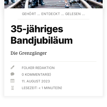
GEHÖRT … ENTDECKT … GELESEN ...
35-jähriges
Bandjubiläum
Die Grenzgänger

FOLKER REDAKTION

0 KOMMENTAR(E)

11. AUGUST 2023
LESEZEIT:
< 1
MINUTE(N)
