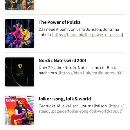
The Power of Polska
Das neue Album von Lena Jonsson, Johanna
Juhola [
https://bfan.link/the-power-of-polska
]
Nordic Notes wird 200!
Über 20 Jahre Nordic Notes – und ein Blick
nach vorn
.
[
https://bfan.link/nordic-notes-200
]
folker: song, folk & world
Gedruckt. Musikalisch. Journalistisch.
[
https://
steady.page/de/folker-song-folk-world/about
]