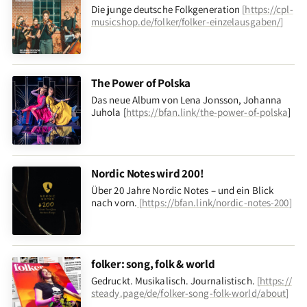
Die junge deutsche Folkgeneration
[
https://cpl-
musicshop.de/folker/folker-einzelausgaben/
]
The Power of Polska
Das neue Album von Lena Jonsson, Johanna
Juhola [
https://bfan.link/the-power-of-polska
]
Nordic Notes wird 200!
Über 20 Jahre Nordic Notes – und ein Blick
nach vorn
.
[
https://bfan.link/nordic-notes-200
]
folker: song, folk & world
Gedruckt. Musikalisch. Journalistisch.
[
https://
steady.page/de/folker-song-folk-world/about
]