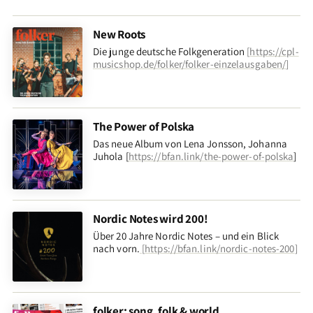
New Roots
Die junge deutsche Folkgeneration
[
https://cpl-
musicshop.de/folker/folker-einzelausgaben/
]
The Power of Polska
Das neue Album von Lena Jonsson, Johanna
Juhola [
https://bfan.link/the-power-of-polska
]
Nordic Notes wird 200!
Über 20 Jahre Nordic Notes – und ein Blick
nach vorn
.
[
https://bfan.link/nordic-notes-200
]
folker: song, folk & world