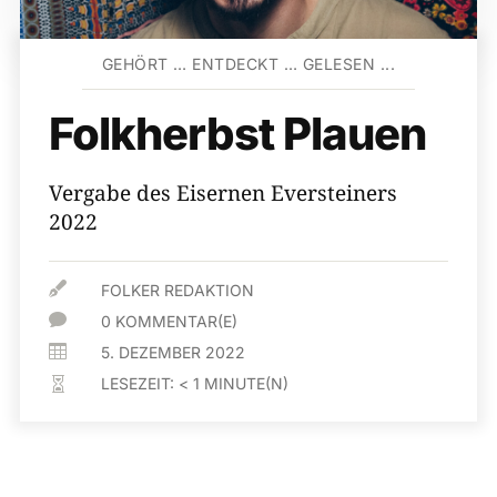
GEHÖRT … ENTDECKT … GELESEN ...
Folkherbst Plauen
Vergabe des Eisernen Eversteiners
2022

FOLKER REDAKTION

0 KOMMENTAR(E)

5. DEZEMBER 2022
LESEZEIT:
< 1
MINUTE(N)
