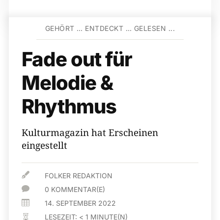
GEHÖRT … ENTDECKT … GELESEN ...
Fade out für
Melodie &
Rhythmus
Kulturmagazin hat Erscheinen
eingestellt

FOLKER REDAKTION

0 KOMMENTAR(E)

14. SEPTEMBER 2022
LESEZEIT:
< 1
MINUTE(N)
