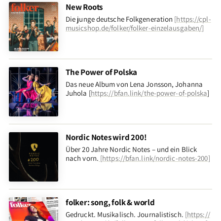
New Roots
Die junge deutsche Folkgeneration
[
https://cpl-
musicshop.de/folker/folker-einzelausgaben/
]
The Power of Polska
Das neue Album von Lena Jonsson, Johanna
Juhola [
https://bfan.link/the-power-of-polska
]
Nordic Notes wird 200!
Über 20 Jahre Nordic Notes – und ein Blick
nach vorn
.
[
https://bfan.link/nordic-notes-200
]
folker: song, folk & world
Gedruckt. Musikalisch. Journalistisch.
[
https://