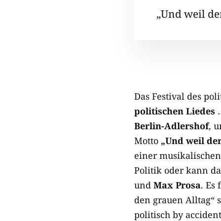
„Und weil de
Das Festival des pol
politischen Liedes
…
Berlin-Adlershof
, 
Motto
„Und weil de
einer musikalische
Politik oder kann d
und
Max Prosa
. Es
den grauen Alltag“ s
politisch by acciden