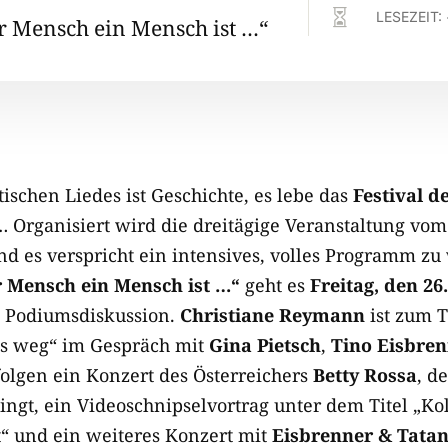

LESEZEIT:
r Mensch ein Mensch ist …“
itischen Liedes ist Geschichte, es lebe das
Festival d
 Organisiert wird die dreitägige Veranstaltung vo
und es verspricht ein intensives, volles Programm z
r Mensch ein Mensch ist …“
geht es
Freitag, den 26
n Podiumsdiskussion.
Christiane Reymann
ist zum T
as weg“ im Gespräch mit
Gina Pietsch
,
Tino Eisbre
 folgen ein Konzert des Österreichers
Betty Rossa
, d
ingt, ein Videoschnipselvortrag unter dem Titel „Kol
t“ und ein weiteres Konzert mit
Eisbrenner & Tata