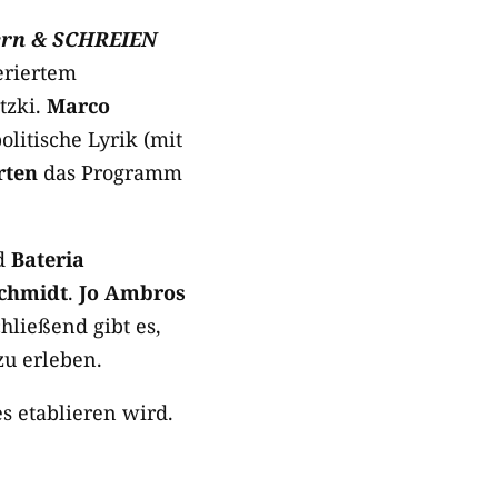
ern & SCHREIEN
eriertem
tzki.
Marco
litische Lyrik (mit
rten
das Programm
nd
Bateria
Schmidt
.
Jo Ambros
ließend gibt es,
u erleben.
s etablieren wird.