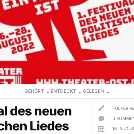
GEHÖRT … ENTDECKT … GELESEN ...
al des neuen

FOLKER R

0 KOMMEN
schen Liedes

16. AUGU