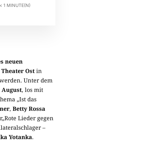
< 1
MINUTE(N)
es neuen
m
Theater Ost
in
u werden. Unter dem
. August
, los mit
hema „Ist das
nner
,
Betty Rossa
er„Rote Lieder gegen
lateralschlager –
nka Yotanka
.