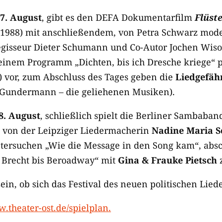
7. August
, gibt es den DEFA Dokumentarfilm
Flüst
 1988) mit anschließendem, von Petra Schwarz mod
gisseur Dieter Schumann und Co-Autor Jochen Wiso
seinem Programm „Dichten, bis ich Dresche kriege“ po
) vor, zum Abschluss des Tages geben die
Liedgefäh
(Gundermann – die geliehenen Musiken).
8. August
, schließlich spielt die Berliner Sambaba
gt von der Leipziger Liedermacherin
Nadine Maria 
tersuchen „Wie die Message in den Song kam“, absch
Brecht bis Beroadway“ mit
Gina & Frauke Pietsch
z
in, ob sich das Festival des neuen politischen Liede
.theater-ost.de/spielplan.