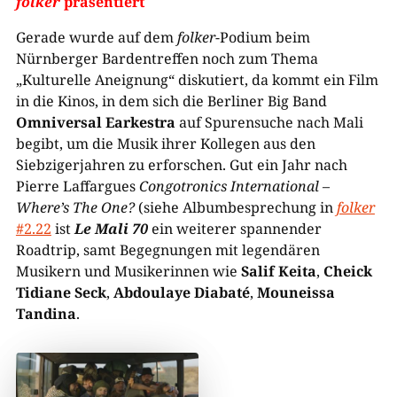
folker
präsentiert
Gerade wurde auf dem
folker
-Podium beim
Nürnberger Bardentreffen noch zum Thema
„Kulturelle Aneignung“ diskutiert, da kommt ein Film
in die Kinos, in dem sich die Berliner Big Band
Omniversal Earkestra
auf Spurensuche nach Mali
begibt, um die Musik ihrer Kollegen aus den
Siebzigerjahren zu erforschen. Gut ein Jahr nach
Pierre Laffargues
Congotronics International –
Where’s The One?
(siehe Albumbesprechung in
folker
#2.22
ist
Le Mali 70
ein weiterer spannender
Roadtrip, samt Begegnungen mit legendären
Musikern und Musikerinnen wie
Salif Keita
,
Cheick
Tidiane Seck
,
Abdoulaye Diabaté
,
Mouneissa
Tandina
.