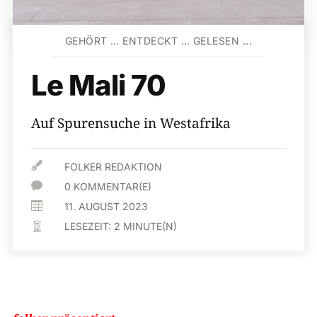
GEHÖRT … ENTDECKT … GELESEN ...
Le Mali 70
Auf Spurensuche in Westafrika

FOLKER REDAKTION

0 KOMMENTAR(E)

11. AUGUST 2023
LESEZEIT:
2
MINUTE(N)
