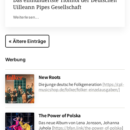
Das einhundertste Tionnol der Deutschen
Uilleann Pipes Gesellschaft
Weiterlesen...
« Ältere Einträge
Werbung
New Roots
Die junge deutsche Folkgeneration
[
https://cpl-
musicshop.de/folker/folker-einzelausgaben/
]
The Power of Polska
Das neue Album von Lena Jonsson, Johanna
Juhola [
https://bfan.link/the-power-of-polska
]