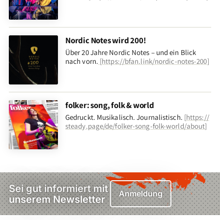
Nordic Notes wird 200!
Über 20 Jahre Nordic Notes – und ein Blick
nach vorn
.
[
https://bfan.link/nordic-notes-200
]
folker: song, folk & world
Gedruckt. Musikalisch. Journalistisch.
[
https://
steady.page/de/folker-song-folk-world/about
]
Sei gut informiert mit
Anmeldung
unserem Newsletter