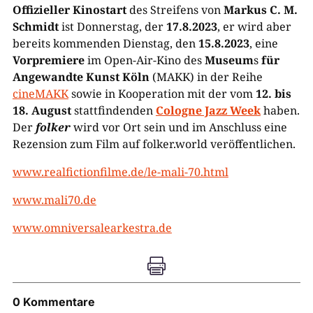
Offizieller Kinostart
des Streifens von
Markus C. M.
Schmidt
ist Donnerstag, der
17.8.2023
, er wird aber
bereits kommenden Dienstag, den
15.8.2023
, eine
Vorpremiere
im Open-Air-Kino des
Museum
s
für
Angewandte Kunst Köln
(MAKK) in der Reihe
cineMAKK
sowie in Kooperation mit der vom
12. bis
18. August
stattfindenden
Cologne Jazz Week
haben.
Der
folker
wird vor Ort sein und im Anschluss eine
Rezension zum Film auf folker.world veröffentlichen.
www.realfictionfilme.de/le-mali-70.html
www.mali70.de
www.omniversalearkestra.de

0 Kommentare