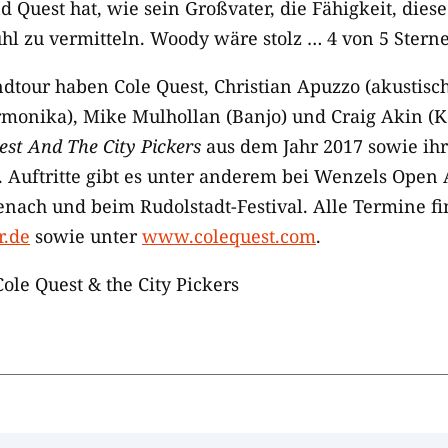
d Quest hat, wie sein Großvater, die Fähigkeit, dies
hl zu vermitteln. Woody wäre stolz … 4 von 5 Stern
dtour haben Cole Quest, Christian Apuzzo (akustisc
onika), Mike Mulhollan (Banjo) und Craig Akin (Ko
est And The City Pickers
aus dem Jahr 2017 sowie ih
 Auftritte gibt es unter anderem bei Wenzels Open 
enach und beim Rudolstadt-Festival. Alle Termine fi
r.de
sowie unter
www.colequest.com
.
Cole Quest & the City Pickers