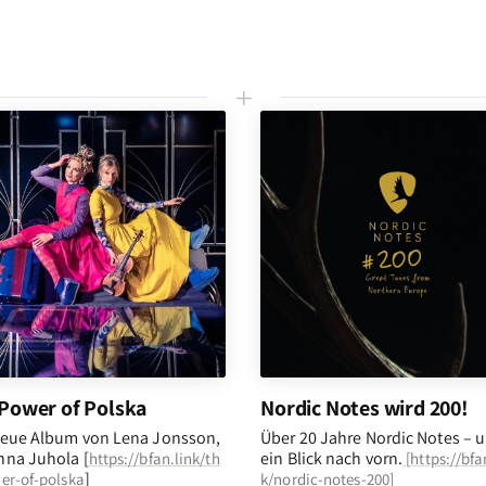
L
Power of Polska
Nordic Notes wird 200!
eue Album von Lena Jonsson,
Über 20 Jahre Nordic Notes – 
na Juhola [
ein Blick nach vorn
.
https://bfan.link/th
[
https://bfa
]
er-of-polska
k/nordic-notes-200
]