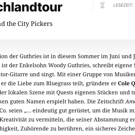
chlandtour

LESEZEIT:
d the City Pickers
ion der Guthries ist in diesem Sommer im Juni und J
 ist der Enkelsohn Woody Guthries, schreibt eigene 
or-Gitarre und singt. Mit einer Gruppe von Musik
 er die Liebe zum Bluegrass teilt, gründete er
Cole Q
n der lokalen Szene mit Quests eigenen Stücken und t
inen guten Namen erspielt haben. Die Zeitschrift
Ame
Co. seien „… eindeutig gut gerüstet, um die Musik m
 Kreativität zu vermitteln, die seiner Abstammung e
higkeit, Zuhörende zu berühren, ein sicheres Zeic