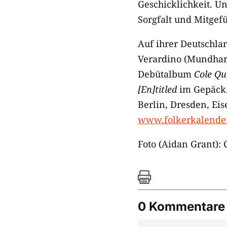
Geschicklichkeit. Un
Sorgfalt und Mitgefü
Auf ihrer Deutschlan
Verardino (Mundharm
Debütalbum
Cole
Qu
[En]titled
im Gepäck.
Berlin, Dresden, Eis
www.folkerkalende
Foto (Aidan Grant): 

0 Kommentare