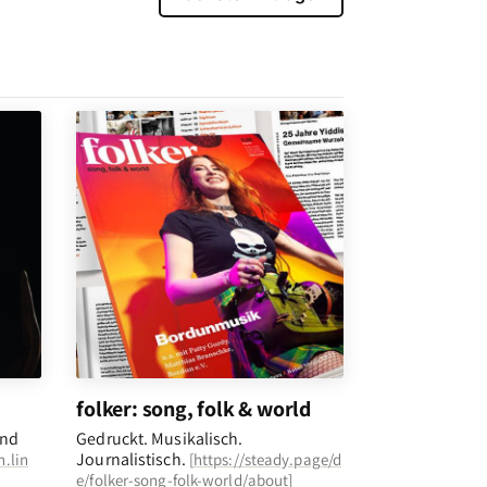
folker: song, folk & world
und
Gedruckt. Musikalisch.
Journalistisch.
n.lin
[
https://steady.page/d
e/folker-song-folk-world/about
]