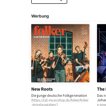
Werbung
New Roots
The 
Die junge deutsche Folkgeneration
Das n
Johan
[
https://cpl-musicshop.de/folker/folker
-einzelausgaben/
]
e-pow