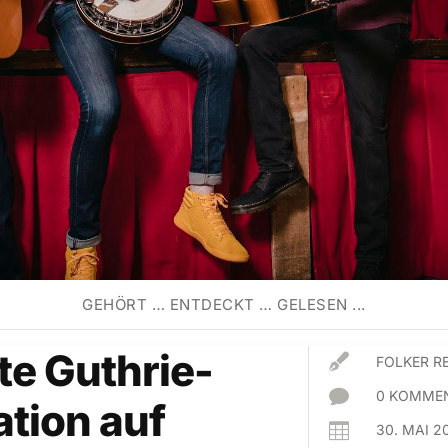
GEHÖRT … ENTDECKT … GELESEN ...
e Guthrie-

FOLKER R

0 KOMMEN
tion auf

30. MAI 2