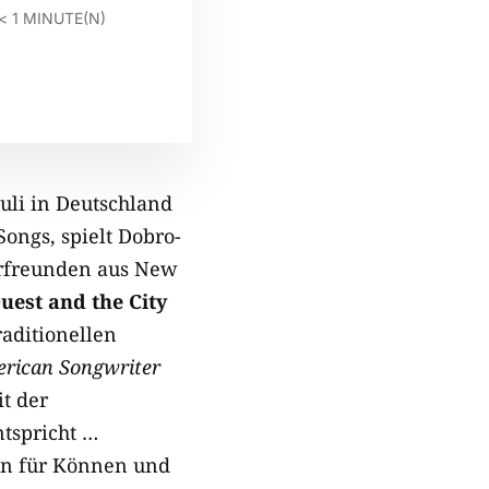
< 1
MINUTE(N)
uli in Deutschland
Songs, spielt Dobro-
erfreunden aus New
uest and the City
raditionellen
rican Songwriter
it der
ntspricht …
hen für Können und