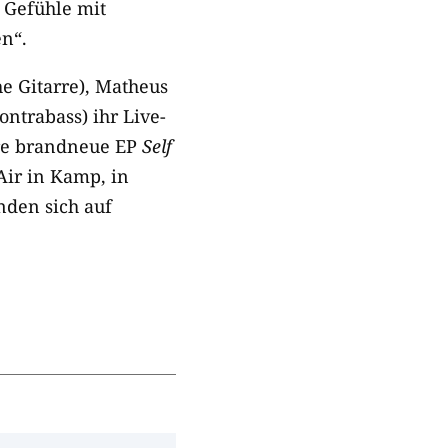
e Gefühle mit
en“.
he Gitarre), Matheus
ntrabass) ihr Live-
re brandneue EP
Self
Air in Kamp, in
nden sich auf