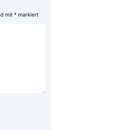
nd mit
*
markiert