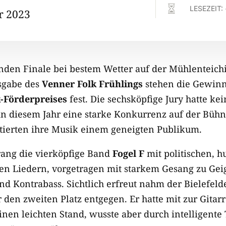

LESEZEIT:
r 2023
den Finale bei bestem Wetter auf der Mühlenteich
sgabe des
Venner Folk Frühlings
stehen die Gewinn
k-Förderpreises
fest. Die sechsköpfige Jury hatte kei
in diesem Jahr eine starke Konkurrenz auf der Bühn
tierten ihre Musik einem geneigten Publikum.
rrang die vierköpfige Band
Fogel F
mit politischen, h
chen Liedern, vorgetragen mit starkem Gesang zu Gei
und Kontrabass. Sichtlich erfreut nahm der Bielefel
 den zweiten Platz entgegen. Er hatte mit zur Gitar
einen leichten Stand, wusste aber durch intelligente