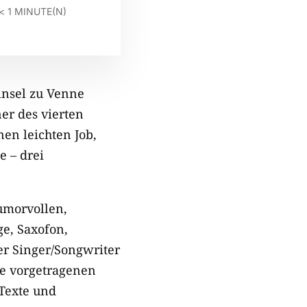
< 1
MINUTE(N)
insel zu Venne
er des vierten
nen leichten Job,
e – drei
umorvollen,
ge, Saxofon,
der Singer/Songwriter
re vorgetragenen
 Texte und