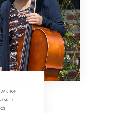
EDAKTION
TAR(E)
023