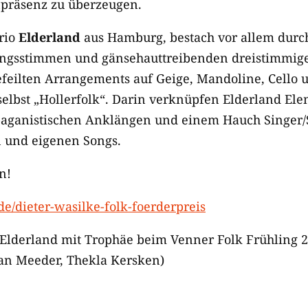
präsenz zu überzeugen.
rio
Elderland
aus Hamburg, bestach vor allem durc
gsstimmen und gänsehauttreibenden dreistimmige
efeilten Arrangements auf Geige, Mandoline, Cello u
elbst „Hollerfolk“. Darin verknüpfen Elderland Ele
paganistischen Anklängen und einem Hauch Singer/
 und eigenen Songs.
n!
e/dieter-wasilke-folk-foerderpreis
: Elderland mit Trophäe beim Venner Folk Frühling 2
ian Meeder, Thekla Kersken)