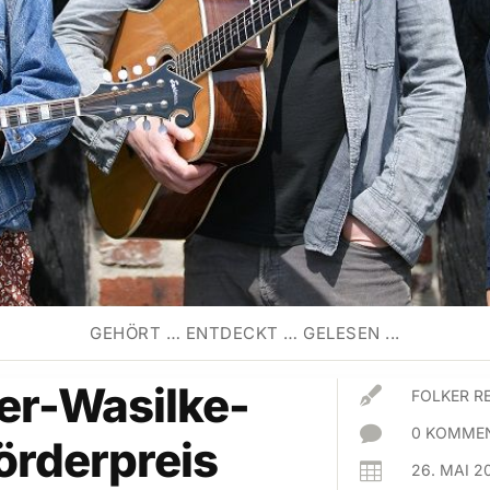
GEHÖRT … ENTDECKT … GELESEN ...
ter-Wasilke-

FOLKER R

0 KOMMEN
örderpreis

26. MAI 2