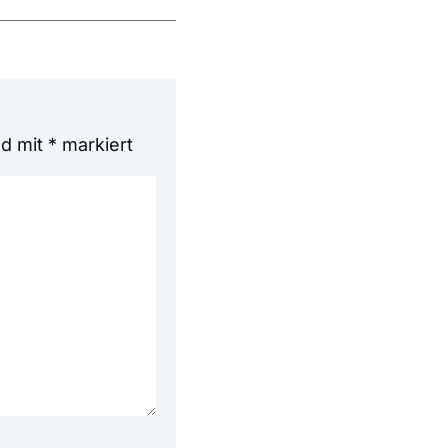
nd mit
*
markiert