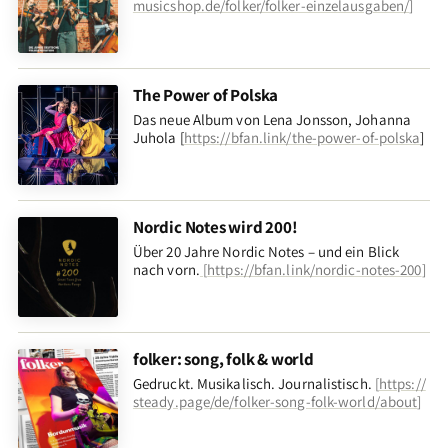
musicshop.de/folker/folker-einzelausgaben/
]
The Power of Polska
Das neue Album von Lena Jonsson, Johanna
Juhola [
https://bfan.link/the-power-of-polska
]
Nordic Notes wird 200!
Über 20 Jahre Nordic Notes – und ein Blick
nach vorn
.
[
https://bfan.link/nordic-notes-200
]
folker: song, folk & world
Gedruckt. Musikalisch. Journalistisch.
[
https://
steady.page/de/folker-song-folk-world/about
]