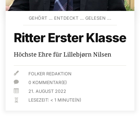
GEHÖRT … ENTDECKT … GELESEN ...
Ritter Erster Klasse
Höchste Ehre für Lillebjørn Nilsen

FOLKER REDAKTION

0 KOMMENTAR(E)

21. AUGUST 2022
LESEZEIT:
< 1
MINUTE(N)
