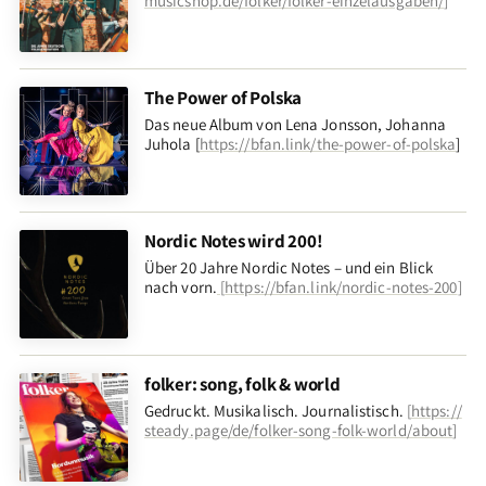
musicshop.de/folker/folker-einzelausgaben/
]
The Power of Polska
Das neue Album von Lena Jonsson, Johanna
Juhola [
https://bfan.link/the-power-of-polska
]
Nordic Notes wird 200!
Über 20 Jahre Nordic Notes – und ein Blick
nach vorn
.
[
https://bfan.link/nordic-notes-200
]
folker: song, folk & world
Gedruckt. Musikalisch. Journalistisch.
[
https://
steady.page/de/folker-song-folk-world/about
]