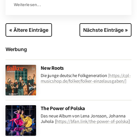
Weiterlesen...
« Ältere Einträge
Nächste Einträge »
Werbung
New Roots
Die junge deutsche Folkgeneration
[
https://cpl-
musicshop.de/folker/folker-einzelausgaben/
]
The Power of Polska
Das neue Album von Lena Jonsson, Johanna
Juhola [
https://bfan.link/the-power-of-polska
]