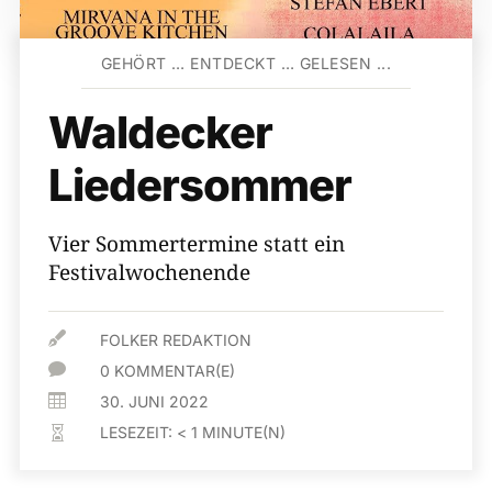
GEHÖRT … ENTDECKT … GELESEN ...
Waldecker
Liedersommer
Vier Sommertermine statt ein
Festivalwochenende

FOLKER REDAKTION

0 KOMMENTAR(E)

30. JUNI 2022
LESEZEIT:
< 1
MINUTE(N)
