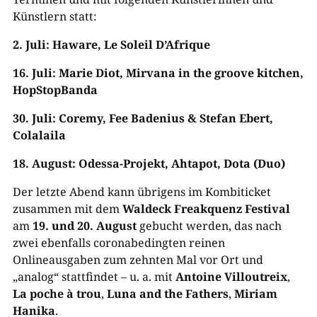
Künstlern statt:
2. Juli: Haware, Le Soleil D’Afrique
16. Juli: Marie Diot, Mirvana in the groove kitchen,
HopStopBanda
30. Juli: Coremy, Fee Badenius & Stefan Ebert,
Colalaila
18. August: Odessa-Projekt, Ahtapot, Dota (Duo)
Der letzte Abend kann übrigens im Kombiticket
zusammen mit dem
Waldeck Freakquenz Festival
am
19. und 20. August
gebucht werden, das nach
zwei ebenfalls coronabedingten reinen
Onlineausgaben zum zehnten Mal vor Ort und
„analog“ stattfindet – u. a. mit
Antoine Villoutreix
,
La poche à trou
,
Luna and the Fathers
,
Miriam
Hanika
.