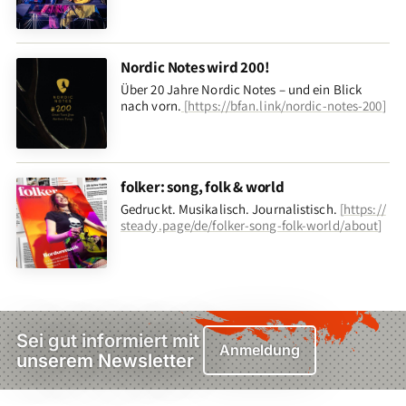
Nordic Notes wird 200!
Über 20 Jahre Nordic Notes – und ein Blick
nach vorn
.
[
https://bfan.link/nordic-notes-200
]
folker: song, folk & world
Gedruckt. Musikalisch. Journalistisch.
[
https://
steady.page/de/folker-song-folk-world/about
]
Sei gut informiert mit
Anmeldung
unserem Newsletter