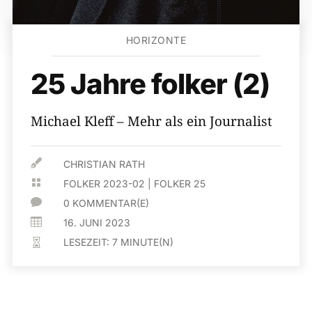
HORIZONTE
25 Jahre folker (2)
Michael Kleff – Mehr als ein Journalist

CHRISTIAN RATH

FOLKER 2023-02
|
FOLKER 25

0 KOMMENTAR(E)

16. JUNI 2023
LESEZEIT:
7
MINUTE(N)
