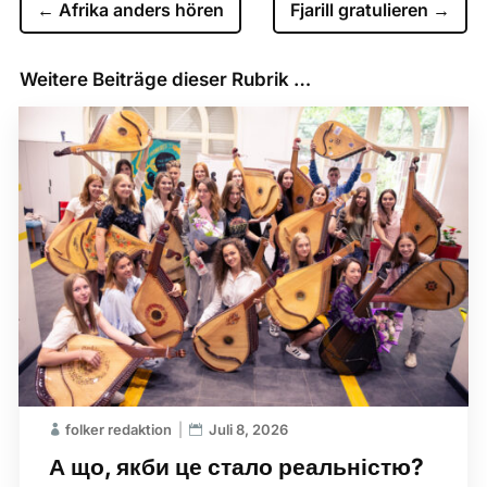
←
Afrika anders hören
Fjarill gratulieren
→
Weitere Beiträge dieser Rubrik …
folker redaktion
Juli 8, 2026
А що, якби це стало реальністю?