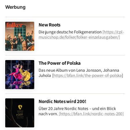
Werbung
New Roots
Die junge deutsche Folkgeneration
[
https://cpl-
musicshop.de/folker/folker-einzelausgaben/
]
The Power of Polska
Das neue Album von Lena Jonsson, Johanna
Juhola [
https://bfan.link/the-power-of-polska
]
Nordic Notes wird 200!
Über 20 Jahre Nordic Notes – und ein Blick
nach vorn
.
[
https://bfan.link/nordic-notes-200
]