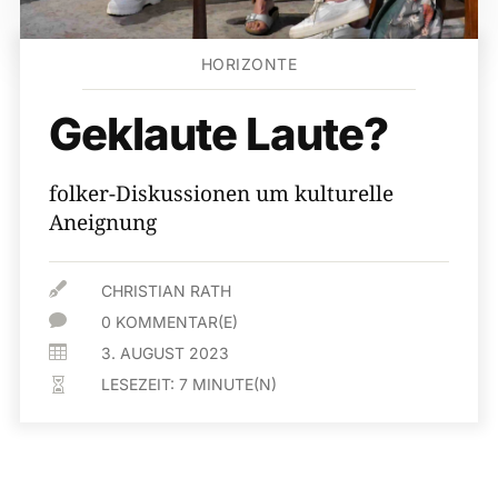
HORIZONTE
Geklaute Laute?
folker-Diskussionen um kulturelle
Aneignung

CHRISTIAN RATH

0 KOMMENTAR(E)

3. AUGUST 2023
LESEZEIT:
7
MINUTE(N)
