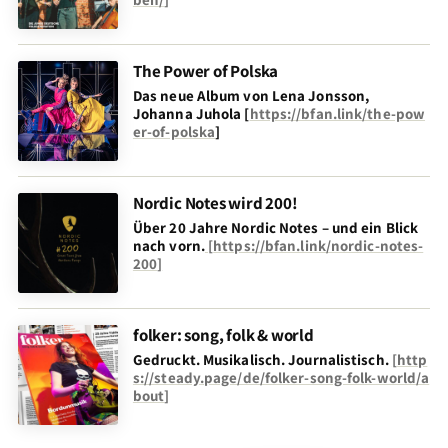
The Power of Polska
Das neue Album von Lena Jonsson,
Johanna Juhola [
https://bfan.link/the-pow
er-of-polska
]
Nordic Notes wird 200!
Über 20 Jahre Nordic Notes – und ein Blick
nach vorn
.
[
https://bfan.link/nordic-notes-
200
]
folker: song, folk & world
Gedruckt. Musikalisch. Journalistisch.
[
http
s://steady.page/de/folker-song-folk-world/a
bout
]