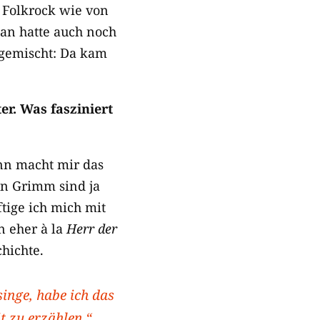
r Folkrock wie von
man hatte auch noch
gemischt: Da kam
er. Was fasziniert
nn macht mir das
rn Grimm sind ja
ftige ich mich mit
n eher à la
Herr der
hichte.
inge, habe ich das
t zu erzählen.“