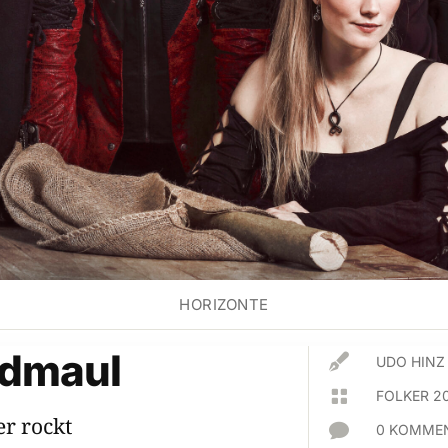
HORIZONTE
dmaul

UDO HINZ

FOLKER 2
er rockt

0 KOMMEN