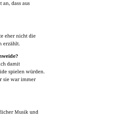
t an, dass aus
e eher nicht die
 erzählt.
enweide?
ich damit
eide spielen würden.
ber sie war immer
rlicher Musik und