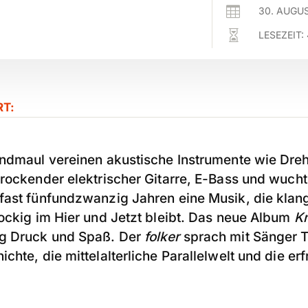

30. AUGU

LESEZEIT:
RT:
andmaul vereinen akustische Instrumente wie Dreh
 rockender elektrischer Gitarre, E-Bass und wuc
ast fünfundzwanzig Jahren eine Musik, die klangli
rockig im Hier und Jetzt bleibt. Das neue Album
K
g Druck und Spaß. Der
folker
sprach mit Sänger 
chte, die mittelalterliche Parallelwelt und die er