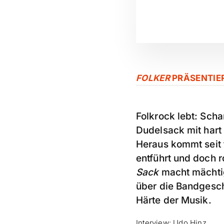
FOLKER
PRÄSENTIE
Folkrock lebt: Sch
Dudelsack mit hart
Heraus kommt seit f
entführt und doch 
Sack
macht mächti
über die Bandgeschi
Härte der Musik.
Interview: Udo Hinz