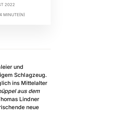
ST 2022
4
MINUTE(N)
leier und
htigem Schlagzeug.
ch ins Mittelalter
nüppel aus dem
Thomas Lindner
frischende neue