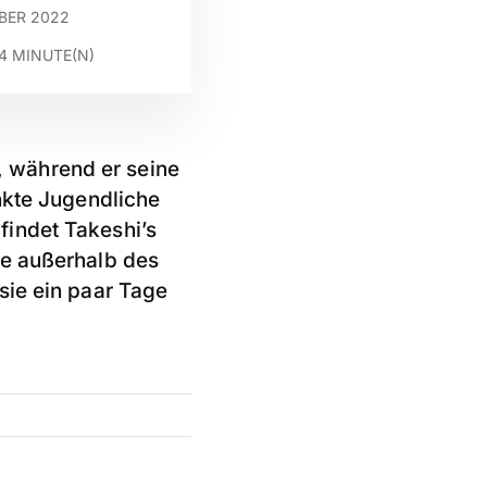
BER 2022
4
MINUTE(N)
l, während er seine
nkte Jugendliche
indet Takeshi’s
be außerhalb des
sie ein paar Tage