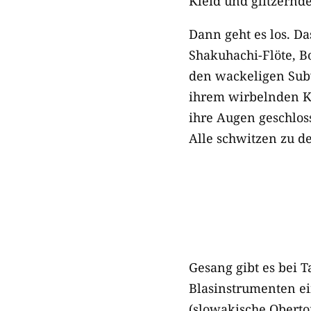
Kleid und glitzernd
Dann geht es los. D
Shakuhachi-Flöte, Bo
den wackeligen Sub
ihrem wirbelnden Kl
ihre Augen geschlos
Alle schwitzen zu d
Gesang gibt es bei T
Blasinstrumenten ei
(slowakische Oberton