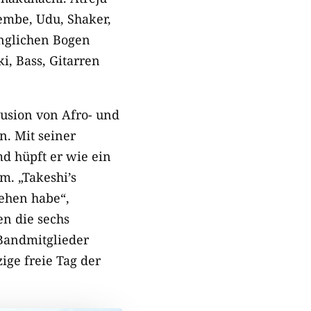
embe, Udu, Shaker,
anglichen Bogen
i, Bass, Gitarren
Fusion von Afro- und
n. Mit seiner
d hüpft er wie ein
m. „Takeshi’s
sehen habe“,
n die sechs
Bandmitglieder
ige freie Tag der