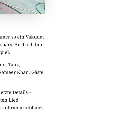
 immer so ein Vakuum
Bshary. Auch ich bin
piel.
en, Tanz,
 Sameer Khan. Gäste
tzte Details –
sten Lied
ges ultramarinblaues