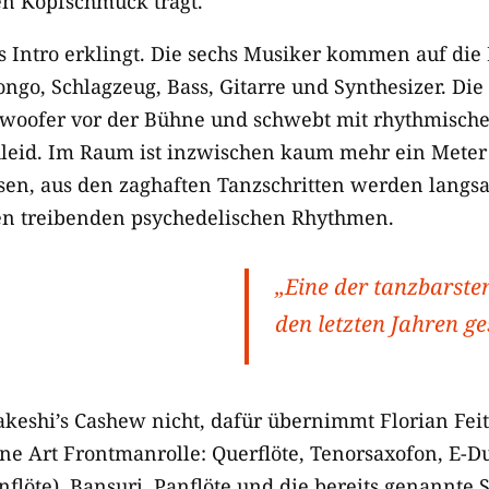
en Kopfschmuck trägt.
as Intro erklingt. Die sechs Musiker kommen auf die
ngo, Schlagzeug, Bass, Gitarre und Synthesizer. Die 
woofer vor der Bühne und schwebt mit rhythmisch
eid. Im Raum ist inzwischen kaum mehr ein Meter 
sen, aus den zaghaften Tanzschritten werden langs
en treibenden psychedelischen Rhythmen.
„Eine der tanzbarsten
den letzten Jahren g
akeshi’s Cashew nicht, dafür übernimmt Florian Fei
ne Art Frontmanrolle: Querflöte, Tenorsaxofon, E-D
flöte), Bansuri, Panflöte und die bereits genannte 