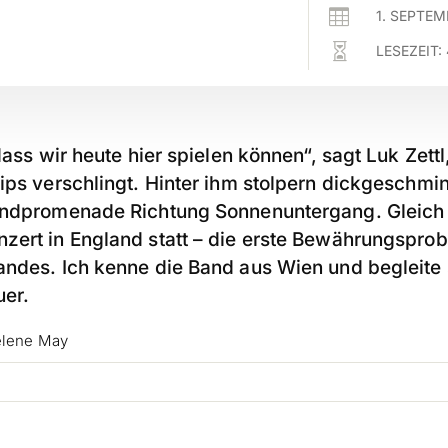

1. SEPTEM

LESEZEIT:
 dass wir heute hier spielen können“, sagt Luk Zett
hips verschlingt. Hinter ihm stolpern dickgeschmi
andpromenade Richtung Sonnenuntergang. Gleich f
zert in England statt – die erste Bewährungspro
andes. Ich kenne die Band aus Wien und begleite 
er.
elene May