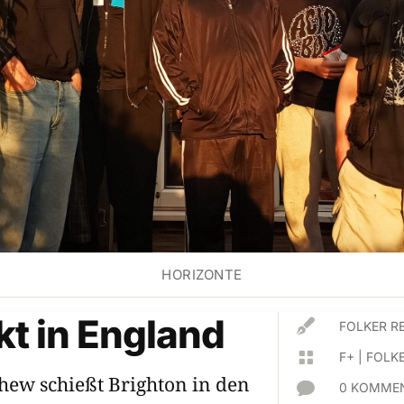
HORIZONTE
kt in England

FOLKER R

F+
|
FOLKE
shew schießt Brighton in den

0 KOMMEN