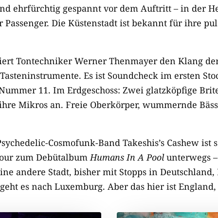
ind ehrfürchtig gespannt vor dem Auftritt – in der 
 Passenger. Die Küstenstadt ist bekannt für ihre pu
iert Tontechniker Werner Thenmayer den Klang der 
d Tasteninstrumente. Es ist Soundcheck im ersten St
Nummer 11. Im Erdgeschoss: Zwei glatzköpfige Brit
hre Mikros an. Freie Oberkörper, wummernde Bässe
Psychedelic-Cosmofunk-Band Takeshis’s Cashew ist s
atour zum Debütalbum
Humans In A Pool
unterwegs –
ine andere Stadt, bisher mit Stopps in Deutschland,
geht es nach Luxemburg. Aber das hier ist England,