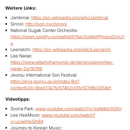
Weitere Links:
Jambinai:
https://en.wikipedia.org/wiki/Jambinai
Sinnoi:
http://sori.nyc/sinnoi
National Gugak Center Orchestra:
https://open.spotify.com/artist/5Ytac7cpMxPPmazd2yiUY
u
Leenalchi:
https://en.wikipedia.org/wiki/Leenalchi
Lee Narae:
https://www.elbphilharmonie.de/de/programm/lee-
narae-2g/16799
Jeonju International Sori Festival:
https://eng.jeonju.go.kr/index.9is?
contentUid=9be517a75c574b2c015cf27d8c0058cf
Videotipps:
Soona Park:
www.youtube.com/watch?v=hgNdbDXG5jI
Lee HeeMoon:
www.youtube.com/watch?
v=uUwIHeSjh84
Journey to Korean Music: