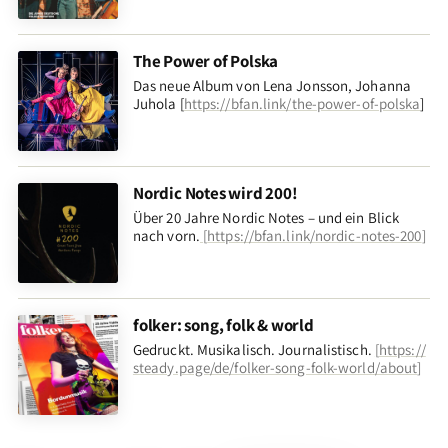
The Power of Polska
Das neue Album von Lena Jonsson, Johanna
Juhola [
https://bfan.link/the-power-of-polska
]
Nordic Notes wird 200!
Über 20 Jahre Nordic Notes – und ein Blick
nach vorn
.
[
https://bfan.link/nordic-notes-200
]
folker: song, folk & world
Gedruckt. Musikalisch. Journalistisch.
[
https://
steady.page/de/folker-song-folk-world/about
]