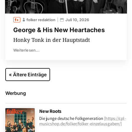
folker redaktion
Juli 10, 2026
George & His New Heartaches
Honky Tonk in der Hauptstadt
Weiterlesen...
« Ältere Einträge
Werbung
New Roots
Die junge deutsche Folkgeneration
[
https://cpl-
musicshop.de/folker/folker-einzelausgaben/
]