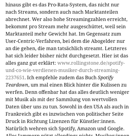
hinaus gibt es das Pro-Rata-System, das nicht nur
nach Streams, sondern auch nach Marktanteilen
abrechnet. Wer also hohe Streamingzahlen erreicht,
bekommt pro Stream mehr ausgeschüttet, weil sein
Marktanteil mehr Gewicht hat. Im Gegensatz zum
User-Centric-Verfahren, bei dem die Abogelder nur
an die gehen, die man tatsächlich streamt. Letzteres
hat sich leider bisher nicht durchgesetzt. Hier ist das
alles ganz gut erklärt:
www.rollingstone.de/spotify-
und-co-wie-verdienen-musiker-durch-streaming-
2237651
. Ich empfehle zudem das Buch
Spotify
Teardown
, um mal einen Blick hinter die Kulissen zu
werfen. Denn offenbar hat das alles deutlich weniger
mit Musik als mit der Sammlung von wertvollen
Daten über uns zu tun. Sowohl in den USA als auch in
Frankreich gibt es inzwischen von politischer Seite
Druck in Richtung Lizenzen für Künstler:innen.
Natürlich wehren sich Spotify, Amazon und Google.
Alles Jammern nützt allerdings nichts. Musiker:innen