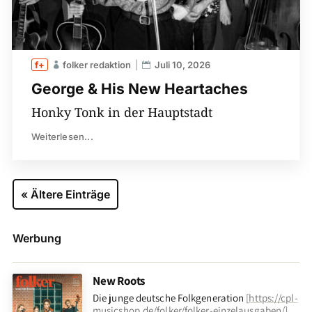
folker redaktion
Juli 10, 2026
George & His New Heartaches
Honky Tonk in der Hauptstadt
Weiterlesen...
« Ältere Einträge
Werbung
New Roots
Die junge deutsche Folkgeneration
[
https://cpl-
musicshop.de/folker/folker-einzelausgaben/
]