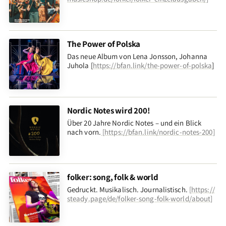
The Power of Polska
Das neue Album von Lena Jonsson, Johanna
Juhola [
https://bfan.link/the-power-of-polska
]
Nordic Notes wird 200!
Über 20 Jahre Nordic Notes – und ein Blick
nach vorn
.
[
https://bfan.link/nordic-notes-200
]
folker: song, folk & world
Gedruckt. Musikalisch. Journalistisch.
[
https://
steady.page/de/folker-song-folk-world/about
]