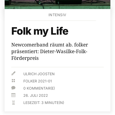
INTENSIV
Folk my Life
Newcomerband räumt ab. folker
präsentiert: Dieter-Wasilke-Folk-
Förderpreis

ULRICH JOOSTEN

FOLKER 2021-01

0 KOMMENTAR(E)

26. JULI 2022
LESEZEIT:
3
MINUTE(N)
