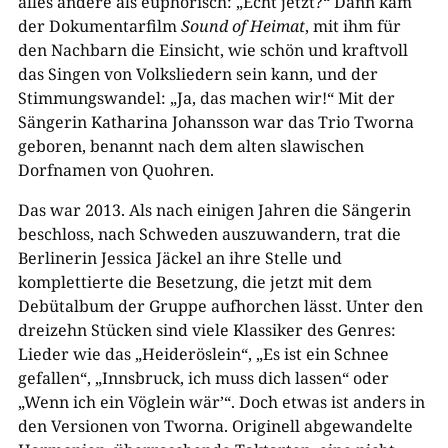
alles andere als euphorisch: „Echt jetzt?“ Dann kam
der Dokumentarfilm
Sound of Heimat
, mit ihm für
den Nachbarn die Einsicht, wie schön und kraftvoll
das Singen von Volksliedern sein kann, und der
Stimmungswandel: „Ja, das machen wir!“ Mit der
Sängerin Katharina Johansson war das Trio Tworna
geboren, benannt nach dem alten slawischen
Dorfnamen von Quohren.
Das war 2013. Als nach einigen Jahren die Sängerin
beschloss, nach Schweden auszuwandern, trat die
Berlinerin Jessica Jäckel an ihre Stelle und
komplettierte die Besetzung, die jetzt mit dem
Debütalbum der Gruppe aufhorchen lässt. Unter den
dreizehn Stücken sind viele Klassiker des Genres:
Lieder wie das „Heideröslein“, „Es ist ein Schnee
gefallen“, „Innsbruck, ich muss dich lassen“ oder
„Wenn ich ein Vöglein wär’“. Doch etwas ist anders in
den Versionen von Tworna. Originell abgewandelte