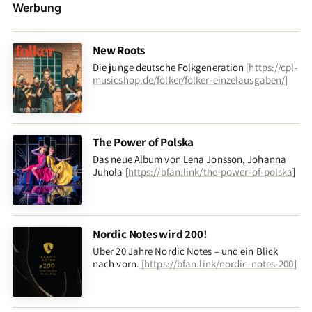
Werbung
New Roots
Die junge deutsche Folkgeneration
[
https://cpl-
musicshop.de/folker/folker-einzelausgaben/
]
The Power of Polska
Das neue Album von Lena Jonsson, Johanna
Juhola [
https://bfan.link/the-power-of-polska
]
Nordic Notes wird 200!
Über 20 Jahre Nordic Notes – und ein Blick
nach vorn
.
[
https://bfan.link/nordic-notes-200
]