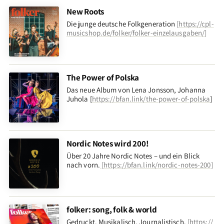
New Roots
Die junge deutsche Folkgeneration
[
https://cpl-
musicshop.de/folker/folker-einzelausgaben/
]
The Power of Polska
Das neue Album von Lena Jonsson, Johanna
Juhola [
https://bfan.link/the-power-of-polska
]
Nordic Notes wird 200!
Über 20 Jahre Nordic Notes – und ein Blick
nach vorn
.
[
https://bfan.link/nordic-notes-200
]
folker: song, folk & world
Gedruckt. Musikalisch. Journalistisch.
[
https://