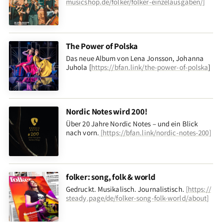
musicshop.de/folker/folker-einzelausgaben/
]
The Power of Polska
Das neue Album von Lena Jonsson, Johanna
Juhola [
https://bfan.link/the-power-of-polska
]
Nordic Notes wird 200!
Über 20 Jahre Nordic Notes – und ein Blick
nach vorn
.
[
https://bfan.link/nordic-notes-200
]
folker: song, folk & world
Gedruckt. Musikalisch. Journalistisch.
[
https://
steady.page/de/folker-song-folk-world/about
]