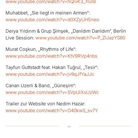
www.youtube.com/watch?v=hQlvK3_hGl8
Muhabbet, „Sie liegt in meinen Armen“:
www.youtube.com/watch?v=d0XZyUH5neo
Derya Yıldırım & Grup Şimşek, „Darıldım Darıldım“, Berlin
Live Session:
www.youtube.com/watch?v=P_ZIJazYS80
Murat Coşkun, „Rhythms of Life“:
www.youtube.com/watch?v=KtV9RVp4nbs
Tayfun Guttstadt feat. Hakan Tuğrul, „Tesir“:
www.youtube.com/watch?v=jv9qJfYaJJc
Canan Uzerli & Band, „Güneşim“:
www.youtube.com/watch?v=SVpUiXsUzWc
Trailer zur Website von Nedim Hazar:
www.youtube.com/watch?v=O40kwS_sv7Y
3