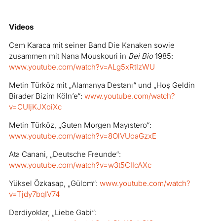
Videos
Cem Karaca mit seiner Band Die Kanaken sowie
zusammen mit Nana Mouskouri in
Bei Bio
1985:
www.youtube.com/watch?v=ALg5xRtIzWU
Metin Türköz mit „Alamanya Destanı“ und „Hoş Geldin
Birader Bizim Köln’e“:
www.youtube.com/watch?
v=CUIjKJXoiXc
Metin Türköz, „Guten Morgen Mayıstero“:
www.youtube.com/watch?v=8OlVUoaGzxE
Ata Canani, „Deutsche Freunde“:
www.youtube.com/watch?v=w3t5CIIcAXc
Yüksel Özkasap, „Gülom“:
www.youtube.com/watch?
v=Tjdy7bqIV74
Derdiyoklar, „Liebe Gabi“: