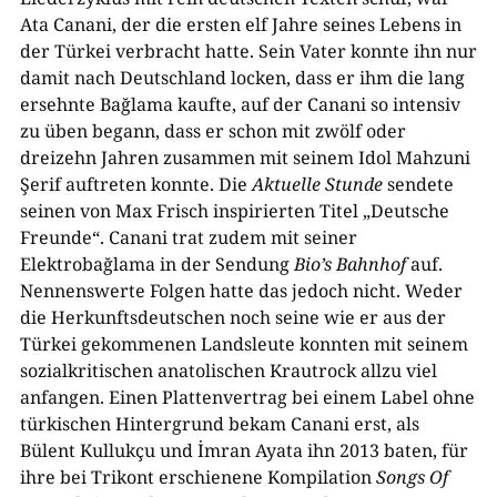
Ata Canani, der die ersten elf Jahre seines Lebens in
der Türkei verbracht hatte. Sein Vater konnte ihn nur
damit nach Deutschland locken, dass er ihm die lang
ersehnte Bağlama kaufte, auf der Canani so intensiv
zu üben begann, dass er schon mit zwölf oder
dreizehn Jahren zusammen mit seinem Idol Mahzuni
Şerif auftreten konnte. Die
Aktuelle Stunde
sendete
seinen von Max Frisch inspirierten Titel „Deutsche
Freunde“. Canani trat zudem mit seiner
Elektrobağlama in der Sendung
Bio’s Bahnhof
auf.
Nennenswerte Folgen hatte das jedoch nicht. Weder
die Herkunftsdeutschen noch seine wie er aus der
Türkei gekommenen Landsleute konnten mit seinem
sozialkritischen anatolischen Krautrock allzu viel
anfangen. Einen Plattenvertrag bei einem Label ohne
türkischen Hintergrund bekam Canani erst, als
Bülent Kullukçu und İmran Ayata ihn 2013 baten, für
ihre bei Trikont erschienene Kompilation
Songs Of