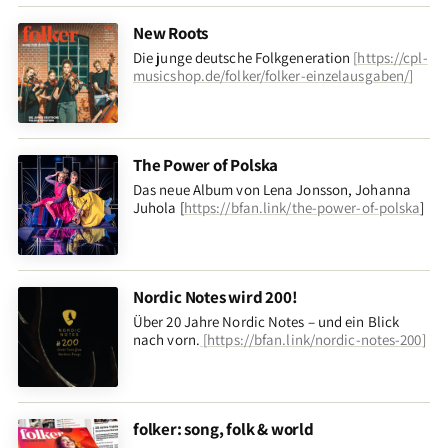
New Roots
Die junge deutsche Folkgeneration
[
https://cpl-
musicshop.de/folker/folker-einzelausgaben/
]
The Power of Polska
Das neue Album von Lena Jonsson, Johanna
Juhola [
https://bfan.link/the-power-of-polska
]
Nordic Notes wird 200!
Über 20 Jahre Nordic Notes – und ein Blick
nach vorn
.
[
https://bfan.link/nordic-notes-200
]
folker: song, folk & world