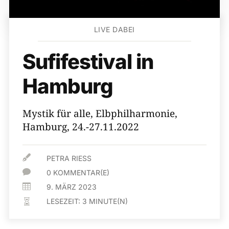
LIVE DABEI
Sufifestival in
Hamburg
Mystik für alle, Elbphilharmonie,
Hamburg, 24.-27.11.2022

PETRA RIESS

0 KOMMENTAR(E)

9. MÄRZ 2023
LESEZEIT:
3
MINUTE(N)
