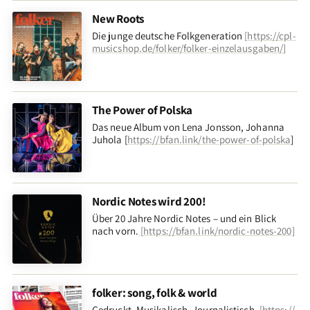
New Roots
Die junge deutsche Folkgeneration
[
https://cpl-
musicshop.de/folker/folker-einzelausgaben/
]
The Power of Polska
Das neue Album von Lena Jonsson, Johanna
Juhola [
https://bfan.link/the-power-of-polska
]
Nordic Notes wird 200!
Über 20 Jahre Nordic Notes – und ein Blick
nach vorn
.
[
https://bfan.link/nordic-notes-200
]
folker: song, folk & world
Gedruckt. Musikalisch. Journalistisch.
[
https://