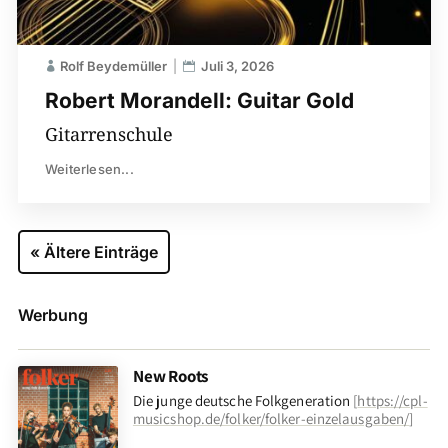
Rolf Beydemüller
Juli 3, 2026
Robert Morandell: Guitar Gold
Gitarrenschule
Weiterlesen...
« Ältere Einträge
Werbung
New Roots
Die junge deutsche Folkgeneration
[
https://cpl-
musicshop.de/folker/folker-einzelausgaben/
]