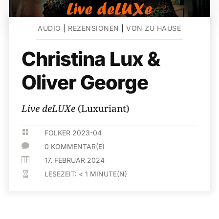
AUDIO
|
REZENSIONEN
|
VON ZU HAUSE
Christina Lux &
Oliver George
Live deLUXe
(Luxuriant)

FOLKER 2023-04

0 KOMMENTAR(E)

17. FEBRUAR 2024
LESEZEIT:
< 1
MINUTE(N)
