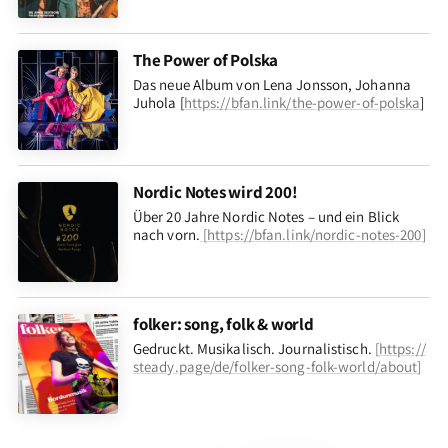
The Power of Polska
Das neue Album von Lena Jonsson, Johanna
Juhola [
https://bfan.link/the-power-of-polska
]
Nordic Notes wird 200!
Über 20 Jahre Nordic Notes – und ein Blick
nach vorn
.
[
https://bfan.link/nordic-notes-200
]
folker: song, folk & world
Gedruckt. Musikalisch. Journalistisch.
[
https://
steady.page/de/folker-song-folk-world/about
]