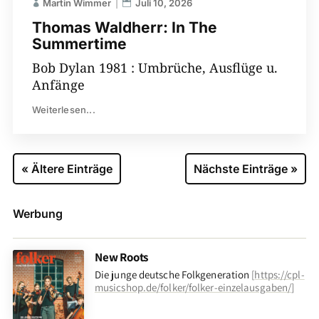
Martin Wimmer
Juli 10, 2026
Thomas Waldherr: In The
Summertime
Bob Dylan 1981 : Umbrüche, Ausflüge u.
Anfänge
Weiterlesen...
« Ältere Einträge
Nächste Einträge »
Werbung
New Roots
Die junge deutsche Folkgeneration
[
https://cpl-
musicshop.de/folker/folker-einzelausgaben/
]