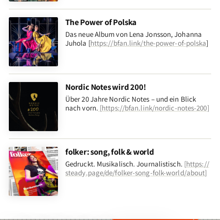
The Power of Polska
Das neue Album von Lena Jonsson, Johanna
Juhola [
https://bfan.link/the-power-of-polska
]
Nordic Notes wird 200!
Über 20 Jahre Nordic Notes – und ein Blick
nach vorn
.
[
https://bfan.link/nordic-notes-200
]
folker: song, folk & world
Gedruckt. Musikalisch. Journalistisch.
[
https://
steady.page/de/folker-song-folk-world/about
]