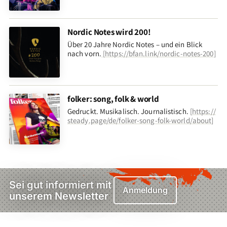
Nordic Notes wird 200!
Über 20 Jahre Nordic Notes – und ein Blick
nach vorn
.
[
https://bfan.link/nordic-notes-200
]
folker: song, folk & world
Gedruckt. Musikalisch. Journalistisch.
[
https://
steady.page/de/folker-song-folk-world/about
]
Sei gut informiert mit
Anmeldung
unserem Newsletter