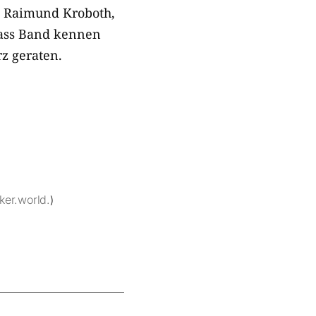
n Raimund Kroboth,
rass Band kennen
z geraten.
ker.world.
)