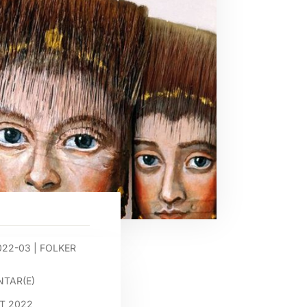
022-03
|
FOLKER
TAR(E)
T 2022