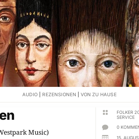
AUDIO
|
REZENSIONEN
|
VON ZU HAUSE
ken

FOLKER 2
SERVICE

0 KOMMEN
Westpark Music)

15. AUGUS