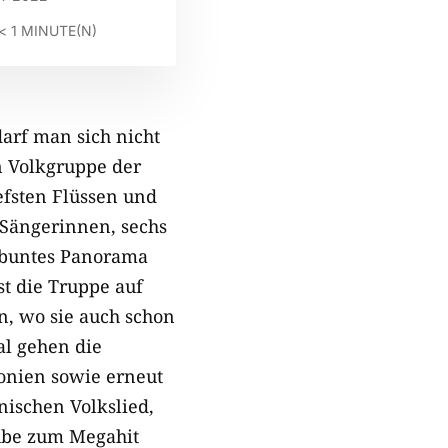
< 1
MINUTE(N)
arf man sich nicht
en Volkgruppe der
iefsten Flüssen und
 Sängerinnen, sechs
n buntes Panorama
st die Truppe auf
n, wo sie auch schon
al gehen die
onien sowie erneut
nischen Volkslied,
ube zum Megahit