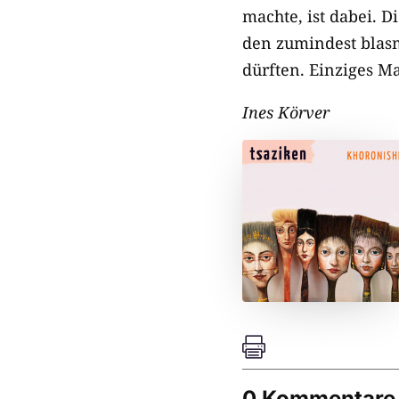
machte, ist dabei. 
den zumindest blasm
dürften. Einziges M
Ines Körver

0 Kommentare