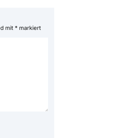
nd mit
*
markiert