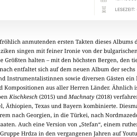

LESEZEIT:
fröhlich anmutenden ersten Takten dieses Albums d
saziken singen mit feiner Ironie von der bulgarisch
die Größten halten – mit den höchsten Bergen, den t
 nach entfaltet sich auf dem neuen Album der sechs
nd Instrumentalistinnen sowie diversen Gästen ei
d Kompositionen aus aller Herren Länder. Ähnlich i
lben
Kischkesch
(2015) und
Machnaty
(2018) verfahre
el, Äthiopien, Texas und Bayern kombinierte. Diesm
rem nach Georgien, in die Türkei, nach Nordmazed
taaten. Auch eine Version von „Stefan“, einem ruthe
e Gruppe Hrdza in den vergangenen Jahren auf Yout