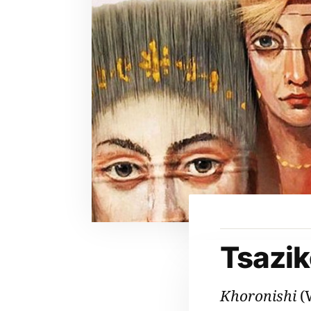
Tsazi
Khoronishi
(