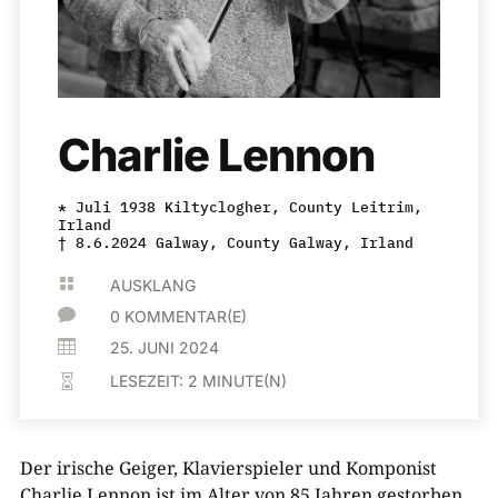
Charlie Lennon
* Juli 1938 Kiltyclogher, County Leitrim,
Irland
† 8.6.2024 Galway, County Galway, Irland

AUSKLANG

0 KOMMENTAR(E)

25. JUNI 2024
LESEZEIT:
2
MINUTE(N)

Der irische Geiger, Klavierspieler und Komponist
Charlie Lennon ist im Alter von 85 Jahren gestorben.