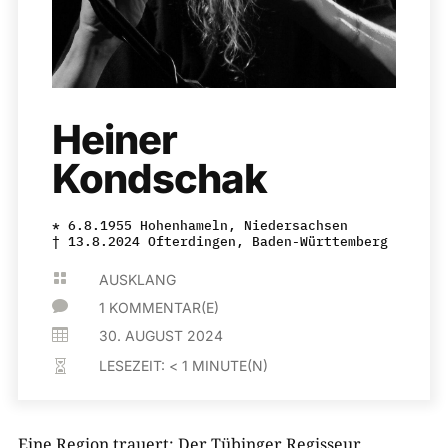
Heiner
Kondschak
* 6.8.1955 Hohenhameln, Niedersachsen
† 13.8.2024 Ofterdingen, Baden-Württemberg

AUSKLANG

1 KOMMENTAR(E)

30. AUGUST 2024
LESEZEIT:
< 1
MINUTE(N)

Eine Region trauert: Der Tübinger Regisseur,