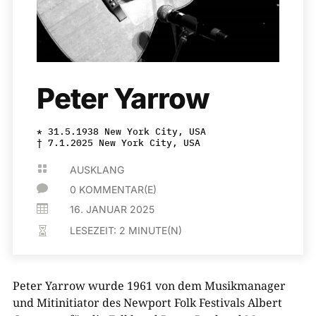
Peter Yarrow
* 31.5.1938 New York City, USA
† 7.1.2025 New York City, USA

AUSKLANG

0 KOMMENTAR(E)

16. JANUAR 2025
LESEZEIT:
2
MINUTE(N)

Peter Yarrow wurde 1961 von dem Musikmanager
und Mitinitiator des Newport Folk Festivals Albert