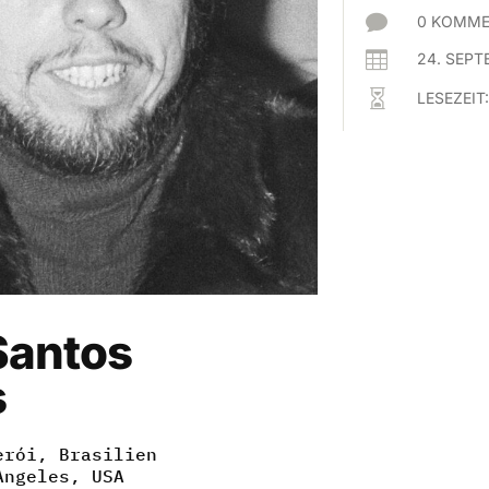

0 KOMME

24. SEPT

LESEZEIT
Santos
s
erói, Brasilien
Angeles, USA