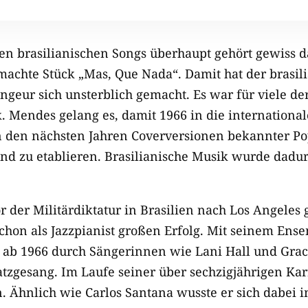
ten brasilianischen Songs überhaupt gehört gewiss d
chte Stück „Mas, Que Nada“. Damit hat der brasilia
eur sich unsterblich gemacht. Es war für viele der
. Mendes gelang es, damit 1966 in die international
 den nächsten Jahren Coverversionen bekannter Po
d zu etablieren. Brasilianische Musik wurde dadur
der Militärdiktatur in Brasilien nach Los Angeles g
 schon als Jazzpianist großen Erfolg. Mit seinem En
 er ab 1966 durch Sängerinnen wie Lani Hall und Gr
tzgesang. Im Laufe seiner über sechzigjährigen Karr
n. Ähnlich wie Carlos Santana wusste er sich dabei