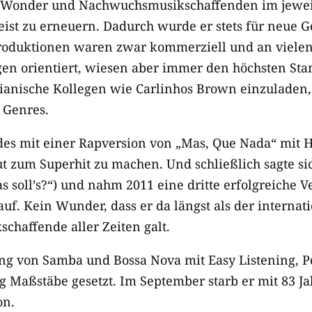
ie Wonder und Nachwuchsmusikschaffenden im jewei
eist zu erneuern. Dadurch wurde er stets für neue 
Produktionen waren zwar kommerziell und an viele
n orientiert, wiesen aber immer den höchsten Sta
ilianische Kollegen wie Carlinhos Brown einzuladen
 Genres.
es mit einer Rapversion von „Mas, Que Nada“ mit H
t zum Superhit zu machen. Und schließlich sagte s
 soll’s?“) und nahm 2011 eine dritte erfolgreiche V
uf. Kein Wunder, dass er da längst als der internati
schaffende aller Zeiten galt.
ng von Samba und Bossa Nova mit Easy Listening, P
ng Maßstäbe gesetzt. Im September starb er mit 83 J
on.