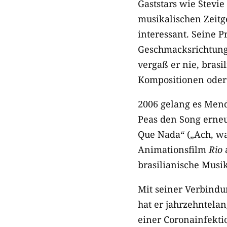
Gaststars wie Stev
musikalischen Zeitg
interessant. Seine 
Geschmacksrichtunge
vergaß er nie, bras
Kompositionen oder
2006 gelang es Mend
Peas den Song erneu
Que Nada“ („Ach, was
Animationsfilm
Rio
a
brasilianische Musik
Mit seiner Verbindu
hat er jahrzehntela
einer Coronainfekti