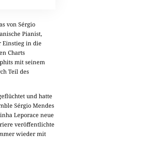
as von Sérgio
nische Pianist,
 Einstieg in die
en Charts
phits mit seinem
ch Teil des
eflüchtet und hatte
semble Sérgio Mendes
acinha Leporace neue
iere veröffentlichte
 immer wieder mit