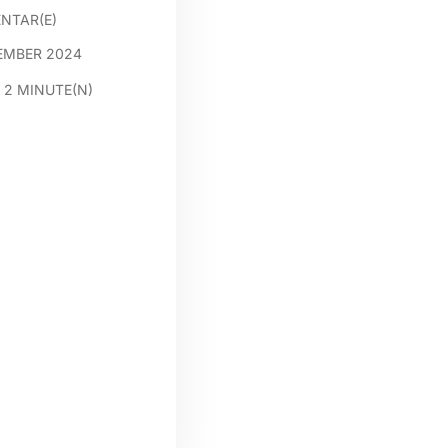
NTAR(E)
EMBER 2024
:
2
MINUTE(N)