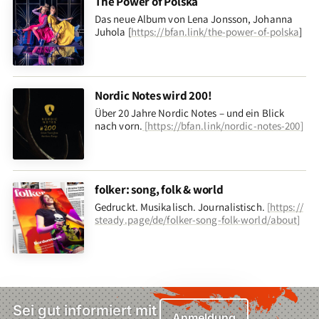
The Power of Polska
Das neue Album von Lena Jonsson, Johanna
Juhola [
https://bfan.link/the-power-of-polska
]
Nordic Notes wird 200!
Über 20 Jahre Nordic Notes – und ein Blick
nach vorn
.
[
https://bfan.link/nordic-notes-200
]
folker: song, folk & world
Gedruckt. Musikalisch. Journalistisch.
[
https://
steady.page/de/folker-song-folk-world/about
]
Sei gut informiert mit
Anmeldung