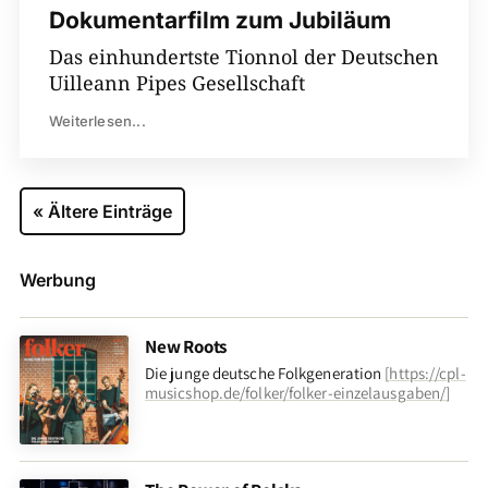
Dokumentarfilm zum Jubiläum
Das einhundertste Tionnol der Deutschen
Uilleann Pipes Gesellschaft
Weiterlesen...
« Ältere Einträge
Werbung
00:00
New Roots
Die junge deutsche Folkgeneration
[
https://cpl-
musicshop.de/folker/folker-einzelausgaben/
]