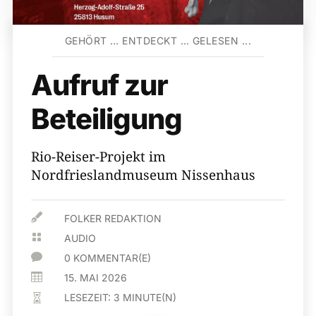
GEHÖRT … ENTDECKT … GELESEN ...
Aufruf zur
Beteiligung
Rio-Reiser-Projekt im
Nordfrieslandmuseum Nissenhaus

FOLKER REDAKTION

AUDIO

0 KOMMENTAR(E)

15. MAI 2026
LESEZEIT:
3
MINUTE(N)
