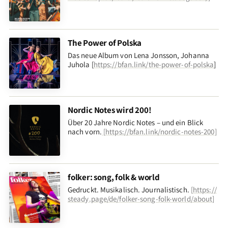
The Power of Polska
Das neue Album von Lena Jonsson, Johanna
Juhola [
https://bfan.link/the-power-of-polska
]
Nordic Notes wird 200!
Über 20 Jahre Nordic Notes – und ein Blick
nach vorn
.
[
https://bfan.link/nordic-notes-200
]
folker: song, folk & world
Gedruckt. Musikalisch. Journalistisch.
[
https://
steady.page/de/folker-song-folk-world/about
]