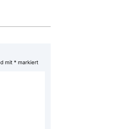
nd mit
*
markiert