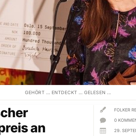
GEHÖRT … ENTDECKT … GELESEN ...
scher

FOLKER R

0 KOMMEN
reis an

29. SEPT