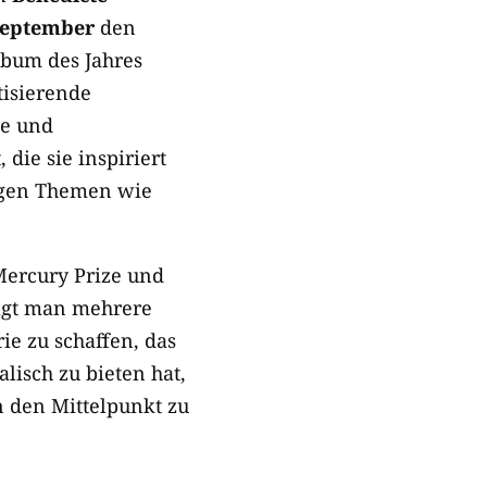
September
den
Album des Jahres
tisierende
ie und
die sie inspiriert
tigen Themen wie
 Mercury Prize und
olgt man mehrere
ie zu schaffen, das
lisch zu bieten hat,
n den Mittelpunkt zu