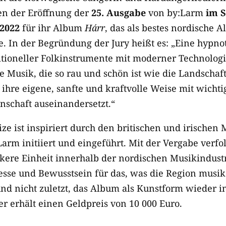
n der Eröffnung der
25. Ausgabe
von by:Larm
im 
 2022
für ihr Album
Hárr
, das als bestes nordische 
. In der Begründung der Jury heißt es: „Eine hypno
tioneller Folkinstrumente mit moderner Technolog
Musik, die so rau und schön ist wie die Landschaft, 
f ihre eigene, sanfte und kraftvolle Weise mit wich
schaft auseinandersetzt.“
ze ist inspiriert durch den britischen und irischen
arm initiiert und eingeführt. Mit der Vergabe verf
rkere Einheit innerhalb der nordischen Musikindustr
esse und Bewusstsein für das, was die Region musika
und nicht zuletzt, das Album als Kunstform wieder i
er erhält einen Geldpreis von 10 000 Euro.