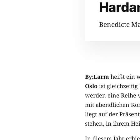
Hardan
Benedicte Ma
By:Larm
heißt ein w
Oslo
ist gleichzeiti
werden eine Reihe v
mit abendlichen Kon
liegt auf der Präse
stehen, in ihrem He
In diesem Jahr erhi