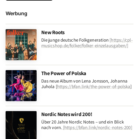
Werbung
New Roots
Die junge deutsche Folkgeneration
[
https://cpl-
musicshop.de/folker/folker-einzelausgaben/
]
The Power of Polska
Das neue Album von Lena Jonsson, Johanna
Juhola [
https://bfan.link/the-power-of-polska
]
Nordic Notes wird 200!
Über 20 Jahre Nordic Notes – und ein Blick
nach vorn
.
[
https://bfan.link/nordic-notes-200
]