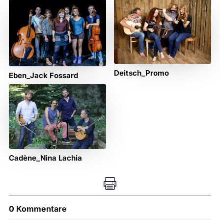
Deitsch_Promo
Eben_Jack Fossard
Cadène_Nina Lachia

0 Kommentare