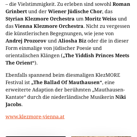
– die Vielstimmigkeit. Zu erleben sind sowohl
Roman
Grinbert
und der
Wiener Jüdische Chor
, das
Styrian Klezmore Orchestra
um
Moritz Weiss
und
das
Vienna Klezmore Orchestra
. Nicht zu vergessen
die künstlerischen Begegnungen, wie jene von
Andrej Prozorov
und
Aliosha Biz
oder die in dieser
Form einmalige von jüdischer Poesie und
orientalischen Klängen (
„The Yiddish Princes Meets
The Orient“
).
Ebenfalls spannend beim diesmaligen KlezMORE
Festival ist
„The Ballad Of Mauthausen“
, eine
erweiterte Adaption der berühmten „Mauthausen-
Kantate“ durch die niederländische Musikerin
Niki
Jacobs
.
www.klezmore-vienna.at