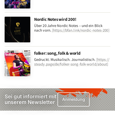
Nordic Notes wird 200!
Über 20 Jahre Nordic Notes – und ein Blick
nach vorn
.
[
https://bfan.link/nordic-notes-200
]
folker: song, folk & world
Gedruckt. Musikalisch. Journalistisch.
[
https://
steady.page/de/folker-song-folk-world/about
]
Sei gut informiert mit
Anmeldung
unserem Newsletter