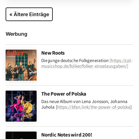
« Ältere Einträge
Werbung
New Roots
Die junge deutsche Folkgeneration
[
https://cpl-
musicshop.de/folker/folker-einzelausgaben/
]
The Power of Polska
Das neue Album von Lena Jonsson, Johanna
Juhola [
https://bfan.link/the-power-of-polska
]
Nordic Notes wird 200!