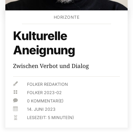
HORIZONTE
Kulturelle
Aneignung
Zwischen Verbot und Dialog

FOLKER REDAKTION

FOLKER 2023-02

0 KOMMENTAR(E)

14. JUNI 2023
LESEZEIT:
5
MINUTE(N)
