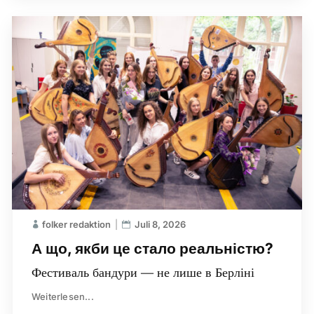
folker redaktion
Juli 8, 2026
А що, якби це стало реальністю?
Фестиваль бандури — не лише в Берліні
Weiterlesen...