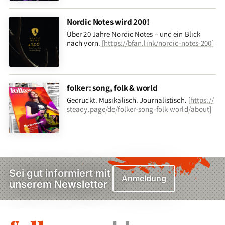
Nordic Notes wird 200!
Über 20 Jahre Nordic Notes – und ein Blick
nach vorn
.
[
https://bfan.link/nordic-notes-200
]
folker: song, folk & world
Gedruckt. Musikalisch. Journalistisch.
[
https://
steady.page/de/folker-song-folk-world/about
]
Sei gut informiert mit
Anmeldung
unserem Newsletter